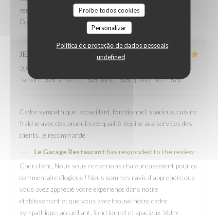
remercions de nous avoir fait part de vos commentaires.
Proíbe todos cookies
Cordialement,
Personalizar
Política de proteção de dados pessoais
JEAN PHILIPPE
G
undefined
2024-03-10
- 12:30 - guests 4
service
:
5
/5
ambience
:
5
/5
menu
:
5
/5
quality_price
:
5
/5
Cadre sympathique, accueillant, fonctionnel, spacieux, cuisine
fraiche avec des produits de qualité, équipe aux services des
clients, je recommande
Le Garage Restaurant
has responded to the review
Cher client, Nous vous remercions chaleureusement pour ce
commentaire élogieux ! Nous sommes ravis d'apprendre que
vous avez apprécié votre expérience dans notre
établissement et que vous avez trouvé notre cadre
sympathique, accueillant, fonctionnel et spacieux. Votre