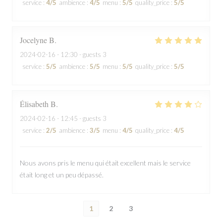
service
:
4
/5
ambience
:
4
/5
menu
:
5
/5
quality_price
:
5
/5
Jocelyne
B
2024-02-16
- 12:30 - guests 3
service
:
5
/5
ambience
:
5
/5
menu
:
5
/5
quality_price
:
5
/5
Élisabeth
B
2024-02-16
- 12:45 - guests 3
service
:
2
/5
ambience
:
3
/5
menu
:
4
/5
quality_price
:
4
/5
Nous avons pris le menu qui était excellent mais le service
était long et un peu dépassé.
1
2
3