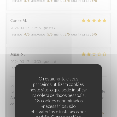
service
:
5
/5
ambience
:
5
/5
menu
:
5
/5
quality_price
:
5
/5
Carole
M
2024-03-17
- 12:15 - guests 6
service
:
4
/5
ambience
:
5
/5
menu
:
5
/5
quality_price
:
5
/5
Jonas
N
2024-03-17
- 13:30 - guests 6
service
:
2
/5
ambience
:
3
/5
menu
:
3
/5
quality_price
:
2
/5
O restaurante e seus
parceiros utilizam cookies
3eme fois que l'on vient bruncher Plus rien sur le buffet
neste site, o que pode implicar
(brunch) On avait réservé notre table n'était même pas prête
na coleta de dados pessoais.
Augmentation du prix 37euro pour un service plus médiocre
Os cookies denominados
donc merci mais non merci
«necessários» são
obrigatórios e instalados por
Le Garage Restaurant
has responded to the review
padrão. Outros cookies