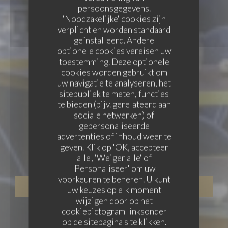
persoonsgegevens.
'Noodzakelijke' cookies zijn
verplicht en worden standaard
geïnstalleerd. Andere
optionele cookies vereisen uw
toestemming. Deze optionele
cookies worden gebruikt om
uw navigatie te analyseren, het
sitepubliek te meten, functies
te bieden (bijv. gerelateerd aan
sociale netwerken) of
gepersonaliseerde
BISTRONOMIQUE
•
LYON
advertenties of inhoud weer te
geven. Klik op 'OK, accepteer
Le Garage Restaurant
alle', 'Weiger alle' of
'Personaliseer' om uw
voorkeuren te beheren. U kunt
RESERVEER EEN TAFEL
uw keuzes op elk moment
wijzigen door op het
cookiepictogram linksonder
op de sitepagina's te klikken.