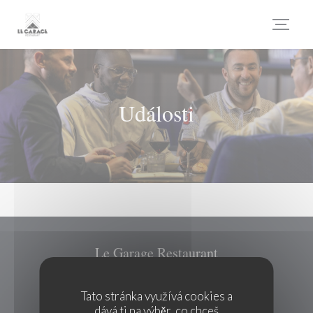
Panel pro správu cookies
Události
Le Garage Restaurant
((otevře se v no
67 avenue Maréchal de Saxe 69003 Lyon
Tato stránka využívá cookies a
04 72 61 29 79
dává ti na výběr, co chceš