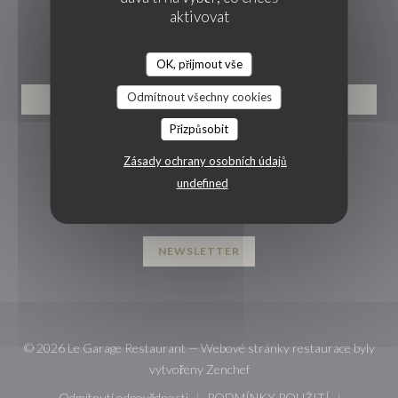
aktivovat
REZERVACE
OK, přijmout vše
Odmítnout všechny cookies
REZERVOVAT STŮL
Přizpůsobit
SLEDUJTE NÁS
Zásady ochrany osobních údajů
undefined
Facebook ((otevře se v novém okně
Instagram ((otevře se v novém
NEWSLETTER
© 2026 Le Garage Restaurant — Webové stránky restaurace byly
((otevře se v novém okně))
vytvořeny
Zenchef
Odmítnutí odpovědnosti
PODMÍNKY POUŽITÍ