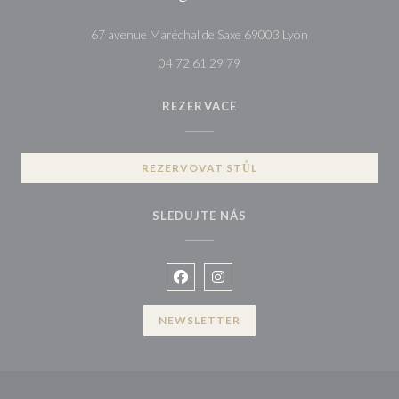
((otevře se v no
67 avenue Maréchal de Saxe 69003 Lyon
04 72 61 29 79
REZERVACE
REZERVOVAT STŮL
SLEDUJTE NÁS
Facebook ((otevře se v novém okně
Instagram ((otevře se v novém
NEWSLETTER