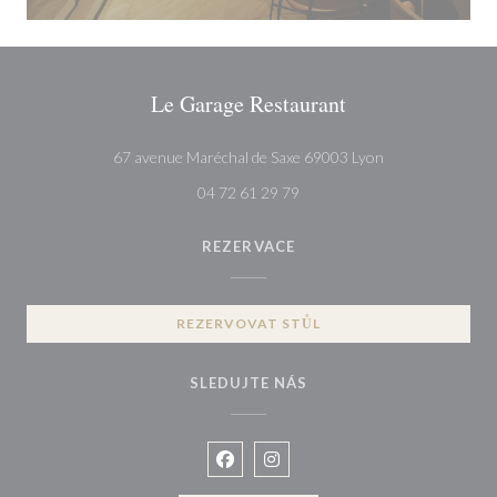
Le Garage Restaurant
((otevře se v no
67 avenue Maréchal de Saxe 69003 Lyon
04 72 61 29 79
REZERVACE
REZERVOVAT STŮL
SLEDUJTE NÁS
Facebook ((otevře se v novém okně
Instagram ((otevře se v novém